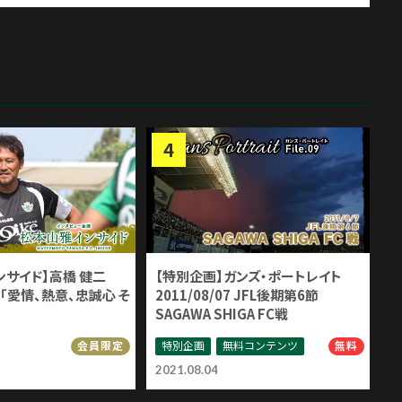
ンサイド】高橋 健二
【特別企画】ガンズ・ポートレイト
「愛情、熱意、忠誠心 そ
2011/08/07 JFL後期第6節
SAGAWA SHIGA FC戦
特別企画
無料コンテンツ
会員限定
無料
2021.08.04