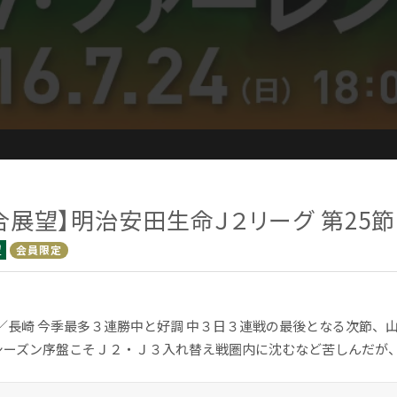
合展望】明治安田生命Ｊ２リーグ 第25節
望
会員限定
t.1／長崎 今季最多３連勝中と好調 中３日３連戦の最後となる次節
シーズン序盤こそＪ２・Ｊ３入れ替え戦圏内に沈むなど苦しんだが、現