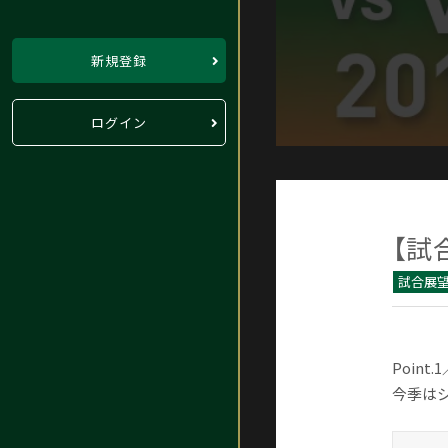
新規登録
ログイン
【試
試合展
Poin
今季は