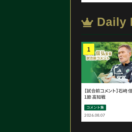
Daily
【試合前コメント】石﨑 
1節 高知戦
コメント集
2026.08.07