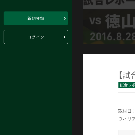
新規登録
ログイン
【試
試合レ
取材日：
ウィリア