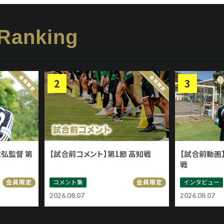
 Ranking
信弘監督 第
【試合前コメント】第1節 高知戦
【試合前動画】
戦
コメント集
インタビュー
会員限定
会員限定
2026.08.07
2026.08.07