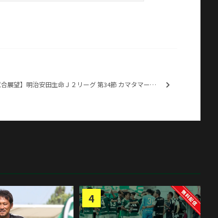
【試合展望】明治安田生命Ｊ２リーグ 第34節 カマタマーレ讃岐戦