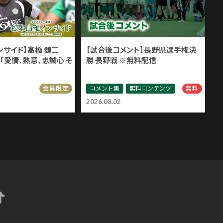
ンサイド】高橋 健二
【試合後コメント】長野県選手権決
「愛情、熱意、忠誠心 そ
勝 長野戦 ※無料配信
コメント集
無料コンテンツ
会員限定
無料
2026.08.02