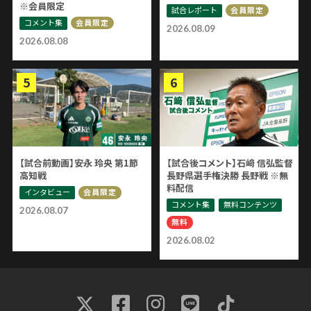
※会員限定
試合レポート
会員限定
コメント集
会員限定
2026.08.09
2026.08.08
【試合前動画】安永 玲央 第1節
【試合後コメント】石﨑 信弘監督
高知戦
長野県選手権決勝 長野戦 ※無
料配信
インタビュー
会員限定
コメント集
無料コンテンツ
2026.08.07
無料
2026.08.02