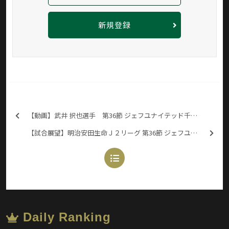
新規登録
【動画】武井 択也選手 第36節 ジェフユナイテッド千葉戦 試合前
【試合展望】明治安田生命Ｊ２リーグ 第36節 ジェフユナイテッド千葉戦
Daily Ranking