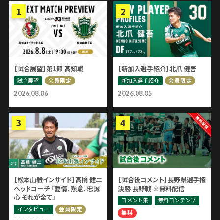
【試合展望】第1節 高知戦
【新加入選手紹介】北爪 健吾
試合展望
新加入選手紹介
会員限定
会員限定
2026.08.06
2026.08.05
【松本山雅インサイド】高橋 健二
【試合後コメント】長野県選手権
ヘッドコーチ 「愛情、熱意、忠誠
決勝 長野戦 ※無料配信
心 それが全て」
コメント集
無料コンテンツ
インタビュー
会員限定
無料