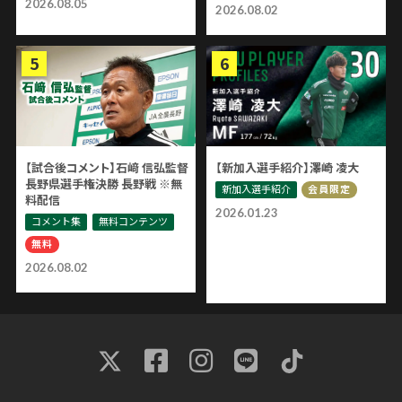
2026.08.05
2026.08.02
【試合後コメント】石﨑 信弘監督
【新加入選手紹介】澤崎 凌大
長野県選手権決勝 長野戦 ※無
新加入選手紹介
会員限定
料配信
2026.01.23
コメント集
無料コンテンツ
無料
2026.08.02