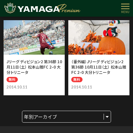
無料コンテンツ
インタビュー
試合展望
試合レポート
コラソン解
MENU
Jリーグ ディビジョン2 第36節 10
（番外編）Jリーグ ディビジョン2
月11日（土） 松本山雅FC 2-0 大
第36節 10月11日（土） 松本山雅
分トリニータ
FC 2-0 大分トリニータ
無料
無料
2014.10.11
2014.10.11