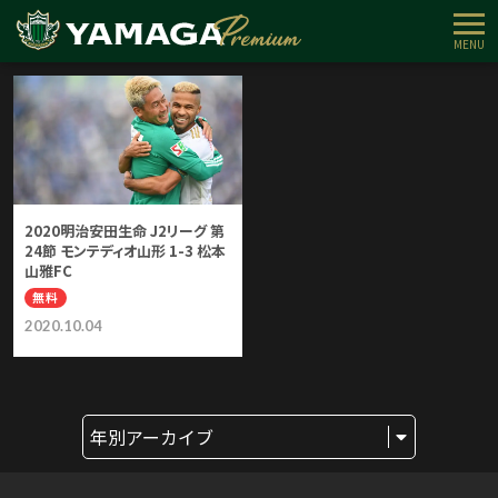
無料コンテンツ
インタビュー
試合展望
試合レポート
コラソン解
MENU
2020明治安田生命 J2リーグ 第
24節 モンテディオ山形 1-3 松本
山雅FC
無料
2020.10.04