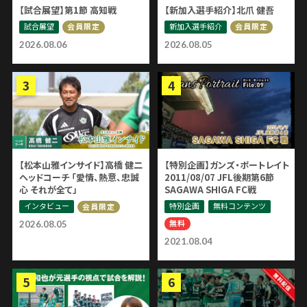
【試合展望】第1節 高知戦
【新加入選手紹介】北爪 健吾
試合展望
新加入選手紹介
会員限定
会員限定
2026.08.06
2026.08.05
【松本山雅インサイド】高橋 健二
【特別企画】ガンズ・ポートレイト
ヘッドコーチ 「愛情、熱意、忠誠
2011/08/07 JFL後期第6節
心 それが全て」
SAGAWA SHIGA FC戦
インタビュー
特別企画
無料コンテンツ
会員限定
無料
2026.08.05
2021.08.04