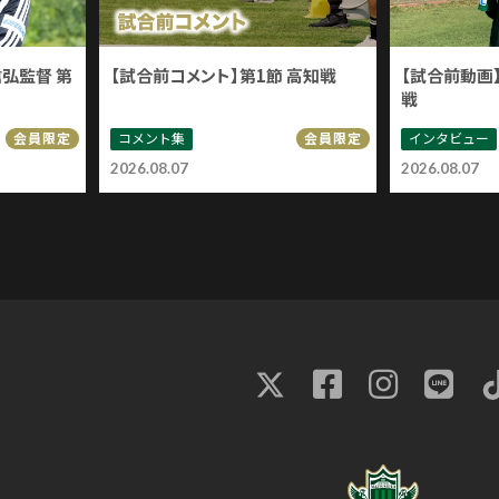
信弘監督 第
【試合前コメント】第1節 高知戦
【試合前動画】
戦
コメント集
インタビュー
会員限定
会員限定
2026.08.07
2026.08.07