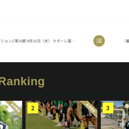
2 第30節 8月21日（水） カターレ富山 0-1 松本山雅FC
 Ranking