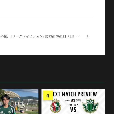
（番外編）Jリーグ ディビジョン2 第32節 9月1日（日） 松本山雅FC 2-1 ガイナーレ鳥取