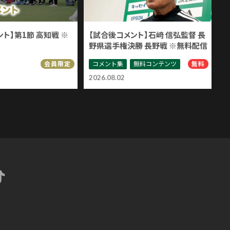
ト】第1節 高知戦 ※
【試合後コメント】石﨑 信弘監督 長
野県選手権決勝 長野戦 ※無料配信
コメント集
無料コンテンツ
会員限定
無料
2026.08.02