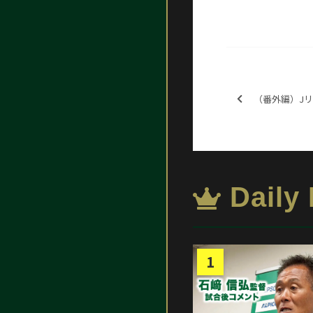
（番外編）Jリーグ ディ
Daily