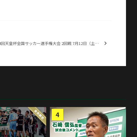
第94回天皇杯全国サッカー選手権大会 2回戦 7月12日（土） 松本山雅FC 1-0 カマタマーレ讃岐