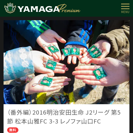
MENU
（番外編）2016明治安田生命 J2リーグ 第5
節 松本山雅FC 3-3 レノファ山口FC
無料