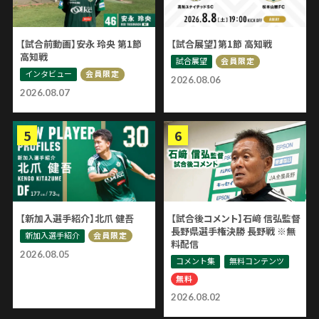
【試合前動画】安永 玲央 第1節
【試合展望】第1節 高知戦
高知戦
試合展望
会員限定
インタビュー
会員限定
2026.08.06
2026.08.07
【新加入選手紹介】北爪 健吾
【試合後コメント】石﨑 信弘監督
長野県選手権決勝 長野戦 ※無
新加入選手紹介
会員限定
料配信
2026.08.05
コメント集
無料コンテンツ
無料
2026.08.02