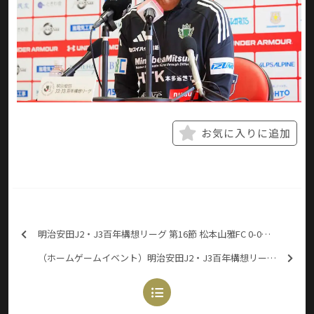
お気に入りに追加
明治安田J2・J3百年構想リーグ 第16節 松本山雅FC 0-0（1PK4） 藤枝MYFC
（ホームゲームイベント）明治安田J2・J3百年構想リーグ 第18節 松本山雅FC vs 福島ユナイテッドFC