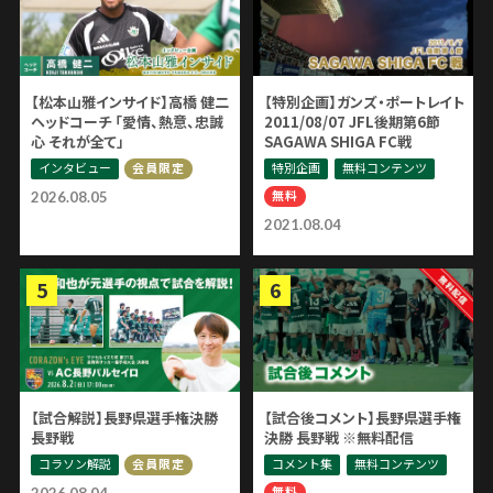
【松本山雅インサイド】高橋 健二
【特別企画】ガンズ・ポートレイト
ヘッドコーチ 「愛情、熱意、忠誠
2011/08/07 JFL後期第6節
心 それが全て」
SAGAWA SHIGA FC戦
インタビュー
特別企画
無料コンテンツ
会員限定
無料
2026.08.05
2021.08.04
【試合解説】長野県選手権決勝
【試合後コメント】長野県選手権
長野戦
決勝 長野戦 ※無料配信
コラソン解説
コメント集
無料コンテンツ
会員限定
無料