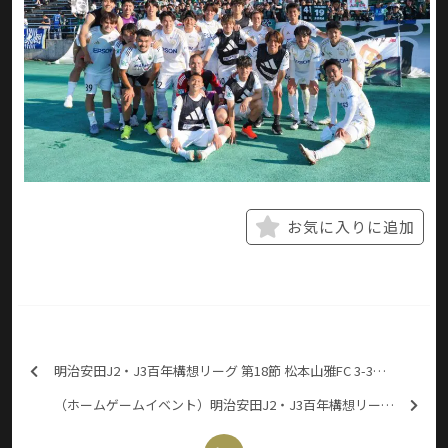
お気に入りに追加
明治安田J2・J3百年構想リーグ 第18節 松本山雅FC 3-3（2PK4） 福島ユナイテッドFC
（ホームゲームイベント）明治安田J2・J3百年構想リーグ プレーオフラウンド 第2戦 松本山雅FC vs 奈良クラブ