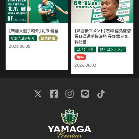
【新加入選手紹介】北爪 健吾
【試合後コメント】石﨑 信弘監督
長野県選手権決勝 長野戦 ※無
新加入選手紹介
会員限定
料配信
2026.08.05
コメント集
無料コンテンツ
無料
2026.08.02