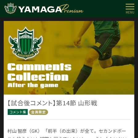
MENU
【試合後コメント】第14節 山形戦
コメント集
会員限定
村山 智彦（GK） 「前半（の出来）が全て。セカンドボー