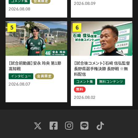
コメント集
会員限定
2026.08.09
2026.08.08
【試合前動画】安永 玲央 第1節
【試合後コメント】石﨑 信弘監督
高知戦
長野県選手権決勝 長野戦 ※無
料配信
インタビュー
会員限定
コメント集
無料コンテンツ
2026.08.07
無料
2026.08.02