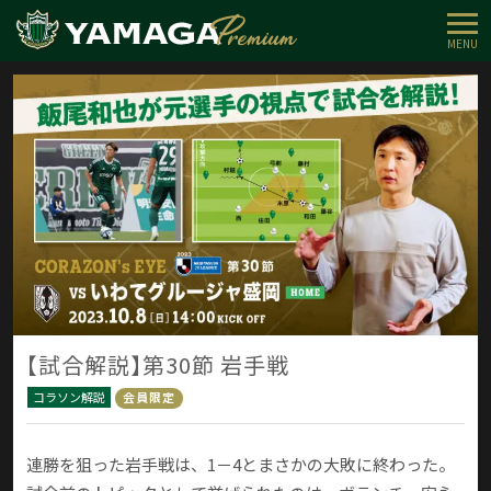
MENU
【試合解説】第30節 岩手戦
コラソン解説
会員限定
連勝を狙った岩手戦は、1－4とまさかの大敗に終わった。