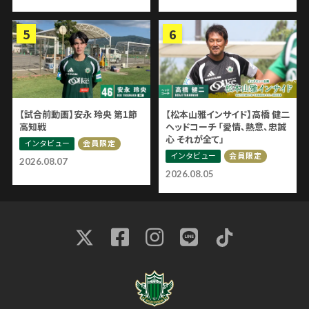
【試合前動画】安永 玲央 第1節
【松本山雅インサイド】高橋 健二
高知戦
ヘッドコーチ 「愛情、熱意、忠誠
心 それが全て」
インタビュー
会員限定
インタビュー
会員限定
2026.08.07
2026.08.05