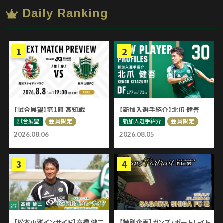
Daily Ranking
【試合展望】第1節 高知戦
【新加入選手紹介】北爪 健吾
試合展望
新加入選手紹介
会員限定
会員限定
2026.08.06
2026.08.05
【松本山雅インサイド】高橋 健二
【特別企画】ガンズ・ポートレイト