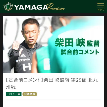
MENU
【試合前コメント】柴田 峡監督 第29節 北九
州戦
コメント集
会員限定