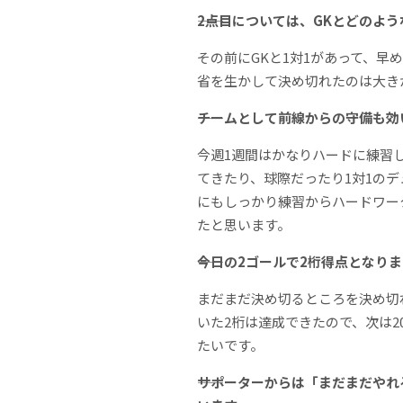
――2点目については、GKとどの
その前にGKと1対1があって、早
省を生かして決め切れたのは大き
――チームとして前線からの守備も
今週1週間はかなりハードに練習
てきたり、球際だったり1対1の
にもしっかり練習からハードワー
たと思います。
――今日の2ゴールで2桁得点とな
まだまだ決め切るところを決め切
いた2桁は達成できたので、次は
たいです。
――サポーターからは「まだまだや