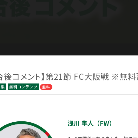
合後コメント】第21節 FC大阪戦 ※無
ト集
無料コンテンツ
無料
浅川 隼人（FW）