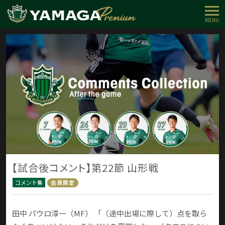
MENU
【試合後コメント】第22節 山形戦
コメント集
会員限定
田中 パウロ淳一（MF） 「（途中出場に際して）点を取ら