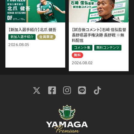
【新加入選手紹介】北爪 健吾
【試合後コメント】石﨑 信弘監督
長野県選手権決勝 長野戦 ※無
新加入選手紹介
会員限定
料配信
2026.08.05
コメント集
無料コンテンツ
無料
2026.08.02