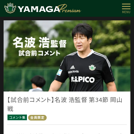
MENU
【試合前コメント】名波 浩監督 第34節 岡山
戦
コメント集
会員限定