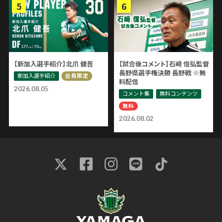
【新加入選手紹介】北爪 健吾
【試合後コメント】石﨑 信弘監督
長野県選手権決勝 長野戦 ※無
新加入選手紹介
会員限定
料配信
2026.08.05
コメント集
無料コンテンツ
無料
2026.08.02