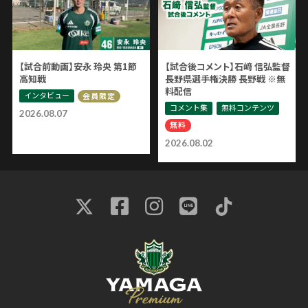
【試合前動画】安永 玲央 第1節
【試合後コメント】石﨑 信弘監督
高知戦
長野県選手権決勝 長野戦 ※無
料配信
インタビュー
会員限定
コメント集
無料コンテンツ
2026.08.07
無料
2026.08.02