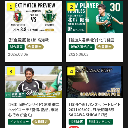
【試合展望】第1節 高知戦
【新加入選手紹介】北爪 健吾
試合展望
新加入選手紹介
会員限定
会員限定
2026.08.06
2026.08.05
【松本山雅インサイド】高橋 健二
【特別企画】ガンズ・ポートレイト
ヘッドコーチ 「愛情、熱意、忠誠
2011/08/07 JFL後期第6節
心 それが全て」
SAGAWA SHIGA FC戦
インタビュー
特別企画
無料コンテンツ
会員限定