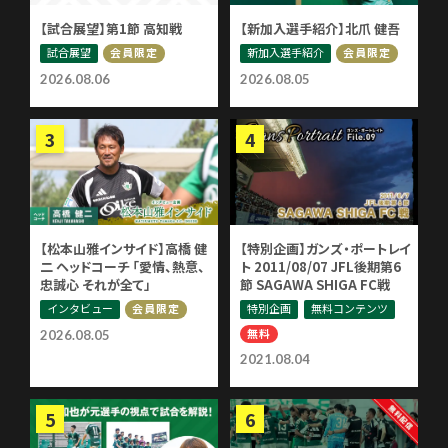
【試合展望】第1節 高知戦
【新加入選手紹介】北爪 健吾
試合展望
新加入選手紹介
会員限定
会員限定
2026.08.06
2026.08.05
【松本山雅インサイド】高橋 健
【特別企画】ガンズ・ポートレイ
二 ヘッドコーチ 「愛情、熱意、
ト 2011/08/07 JFL後期第6
忠誠心 それが全て」
節 SAGAWA SHIGA FC戦
インタビュー
特別企画
無料コンテンツ
会員限定
無料
2026.08.05
2021.08.04