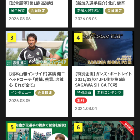
【試合展望】第1節 高知戦
【新加入選手紹介】北爪 健吾
試合展望
新加入選手紹介
会員限定
会員限定
2026.08.06
2026.08.05
【松本山雅インサイド】高橋 健二
【特別企画】ガンズ・ポートレイト
ヘッドコーチ 「愛情、熱意、忠誠
2011/08/07 JFL後期第6節
心 それが全て」
SAGAWA SHIGA FC戦
インタビュー
特別企画
無料コンテンツ
会員限定
無料
2026.08.05
2021.08.04