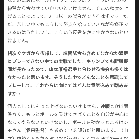
練習から合わせていかないといけません。そこの精度を上
げることによって、2―1以上の試合ができるはずです。た
だ、苦しい中でもこうして勝点を拾っていきながら修正で
きるのはうれしいし、こういう反省を次に生かさないとい
けません。
――相次ぐケガから復帰して、練習試合も含めてなかなか満足
にプレーできない中での実戦でした。キャンプでも離脱期
間が長かったので、山本康裕選手と合わせる機会も多くは
なかったと思います。そうした中でどんなことを意識して
プレーして、これからに向けてはどんな意気込みで臨みま
すか？
個人としてはもっと上げないといけません。連戦とかは関
係なく、もっとボールを受けてさばくことを自分が中心に
なってやらないといけないし、ボールを動かすところはシ
モさん（霜田監督）も求めている部分だと思います。（山
本）康裕くんも気を遣いながらやってくれる選手の一人な