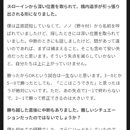
――スローインから深い位置を取られて、橋内選手が引っ張り
出される形になりました。
僕は正直認知していなくて、ノノ（野々村）から名前を呼
ばれていましたけど、探したときには深い位置を取られて
いました。中断のときにも話しましたけど、間があって遠
いのであれば、まずは捕まえること。そこも含めて安い失
点だったと思います。そういう失点を減らしていかない
と、自分たちは上に上がっていけません。
勝ったからOKという試合は一生ないと思います。3－0とか
5－0で勝ったとしても、「ここはこうできた」と思ったほ
うが絶対にいいです。ただ、あの失点で1－1で終わらない
で、2－1で勝って修正できるのは大きいです。
――勝ち越した直後に中断もありました。難しいシチュエー
ションだったのではないでしょうか？
僕も初めての経験でした。さらにリードもしていたので、