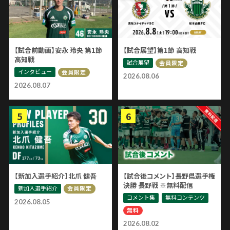
【試合前動画】安永 玲央 第1節
【試合展望】第1節 高知戦
高知戦
試合展望
会員限定
インタビュー
会員限定
2026.08.06
2026.08.07
【新加入選手紹介】北爪 健吾
【試合後コメント】長野県選手権
決勝 長野戦 ※無料配信
新加入選手紹介
会員限定
コメント集
無料コンテンツ
2026.08.05
無料
2026.08.02