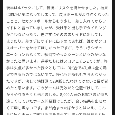
後半は4バックにして、背後にリスクを持たせました。結果
は向かい風になってしまって、戻るボールがより強くなった
ことと、セカンドボールからもう少し一差し入れてからワ
イドにと言っていましたが、受け手と出し手でタイミング
が合わなかったり、差さずにそのままサイドに出してし
まったり。差さずにサイドに出すのであれば、誰かがクロ
スオーバーをかけてほしかったですが、そういうシチュ
エーションもなくて、練習でやったシーンというのが少な
かったと思います。選手たちにはスコアこそ1-2ですが、昨
季は失点が多かった我々としては、3試合で4失点は全く満
足できるものではないです。慢心も油断ももちろんなかっ
たですが、決して絶好調で2連勝したわけではないと目が覚
めたと思います。このゲームは完敗だと位置づけして、一
からやり直そうと伝えました。8,000人弱のお客さまが待ち
遠しくしていたホーム開幕戦でしたが、良い結果を出せな
くて申し訳ないです。まだ始まったばかりとはいえ、こん
なに早くホームで敗れる姿を見せてしまって残念だなと思