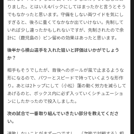
りました。とはいえ4バックにしてはまったかと言うとそう
でもなかったと思います。守備をしない両ワイドを気にし
すぎると、後ろに重くてなかなか出ていけない。先制して
いれば少し違ったかもしれないですが、先制されたので余
計に（鹿児島の）ピン留めの効果はあったと思います。
――後半から横山選手を入れた狙いと評価はいかがでしょう
か？
相手もそうでしたが、背後へのボールが風で止まるような
形になるので、パワーとスピードで持っていくような形作
り。あとは2トップにして（小松）蓮の動く労力を減らして
あげるのと、ボックス内に必ず入っていくシチュエーショ
ンにしたかったので投入しました。
――次の試合で一番取り組んでいきたい部分を教えてくださ
い。
連敗しないことがまず一つですし、（次節で対戦する）相