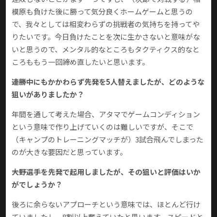
模原も負けた後に勝って気分良くホームゲームと思うの
で、我々としては相変わらずの挑戦者の気持ちを持ってや
りたいです。今日負けたことを次に生かさないと意味がな
いと思うので、メンタル的なところもタクティクス的なと
ころももう一回締め直したいと思います。
――連勝中にもかかわらず先発を5人替えましたが、どのような
狙いがありましたか？
年間を通して考えた場合、アタマでゲームコンディション
という意味で作り上げていくのは難しいですが、そこで
（キャンプのトレーニングマッチが）3試合飛んでしまった
のが大きな要因だと思っています。
――大野選手を先発で起用しましたが、その狙いと評価はいか
がでしょうか？
後ろに余らないアプローチという意味では、ほとんど行け
ていましたし、8割以上奪えていたと思います。スピードと