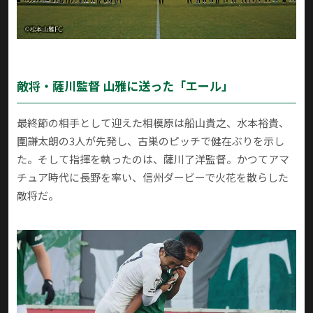
敵将・薩川監督 山雅に送った「エール」
最終節の相手として迎えた相模原は船山貴之、水本裕貴、
圍謙太朗の3人が先発し、古巣のピッチで健在ぶりを示し
た。そして指揮を執ったのは、薩川了洋監督。かつてアマ
チュア時代に長野を率い、信州ダービーで火花を散らした
敵将だ。