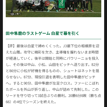
田中隼磨のラストゲーム 白星で幕を引く
【評】最後は白星で締めくくった。J3最下位の相模原を迎
えた山雅。攻守に精彩を欠き、主導権を握れないまま時間
が経過していく。後半は開始と同時にパウリーニョを投入
し、その後は中山、小松、山田をピッチへ送り出す。82分
と86分に小松が好機を得るものの、シュートはネットを揺
らせない。87分、現役引退を表明した田中隼磨がピッチ
へ。すると90分、田中隼磨が左足クロス。ファーにこぼれ
たボールを外山が折り返し、中山が詰めて先制した。この
リードを守り切って3試合ぶりの勝利。20勝6分8敗（勝ち点
66）の4位でシーズンを終えた。