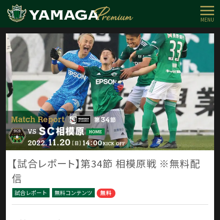
MENU
【試合レポート】第34節 相模原戦 ※無料配
信
試合レポート
無料コンテンツ
無料