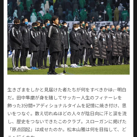
生きざまをしかと見届けた者たちが何をすべきか――は、明白
だ。田中隼磨が身を賭してサッカー人生のフィナーレを
飾った3分間+アディショナルタイムを記憶に焼き付け、思
いをつなぐ。数え切れぬほどの人々が陰日向に汗と涙を流
し、歴史をつないできたこのクラブ。スローガンに掲げた
「原点回起」は成せたのか。松本山雅は何を目指して、ど